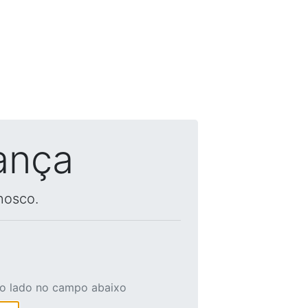
ança
nosco.
ao lado no campo abaixo