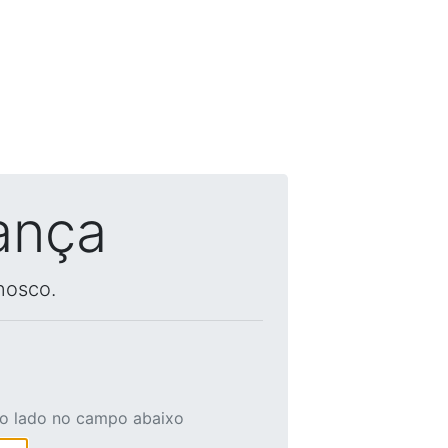
ança
nosco.
ao lado no campo abaixo