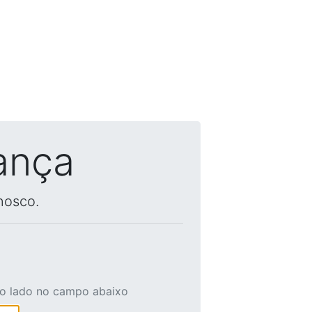
ança
nosco.
ao lado no campo abaixo