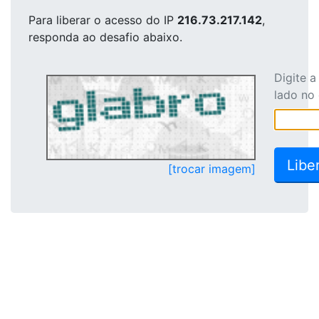
Para liberar o acesso
do IP
216.73.217.142
,
responda ao desafio abaixo.
Digite 
lado no
[trocar imagem]